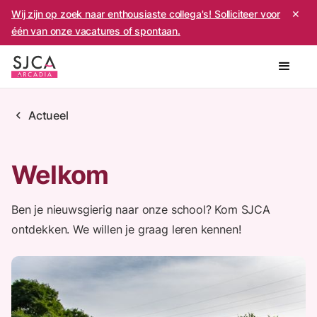
Wij zijn op zoek naar enthousiaste collega's! Solliciteer voor
✕
één van onze vacatures of spontaan.
chevron_left
Actueel
Welkom
Ben je nieuwsgierig naar onze school? Kom SJCA
ontdekken. We willen je graag leren kennen!