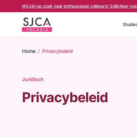
Wij zijn op zoek naar enthousiaste collega's! Solliciteer v
Studie
Home
/
Privacybeleid
Juridisch
Privacybeleid