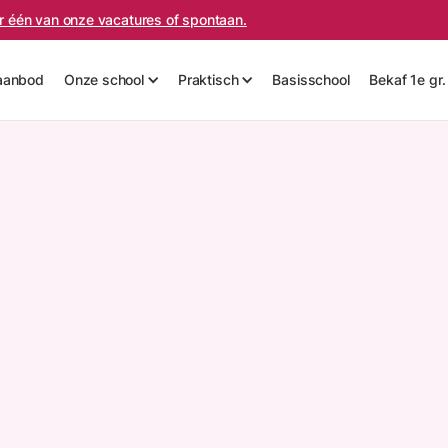
oor één van onze vacatures of spontaan.
aanbod
Onze school
Praktisch
Basisschool
Bekaf 1e gr.