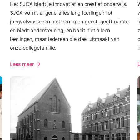
Het SJCA biedt je innovatief en creatief onderwijs.
W
SJCA vormt al generaties lang leerlingen tot
w
jongvolwassenen met een open geest, geeft ruimte
l
en biedt ondersteuning, en boeit niet alleen
z
leerlingen, maar iedereen die deel uitmaakt van
o
onze collegefamilie.
Lees meer
arrow_forward