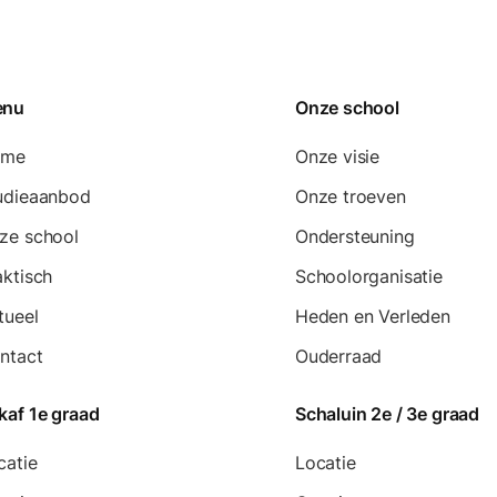
enu
Onze school
ome
Onze visie
udieaanbod
Onze troeven
ze school
Ondersteuning
aktisch
Schoolorganisatie
tueel
Heden en Verleden
ntact
Ouderraad
kaf 1e graad
Schaluin 2e / 3e graad
catie
Locatie