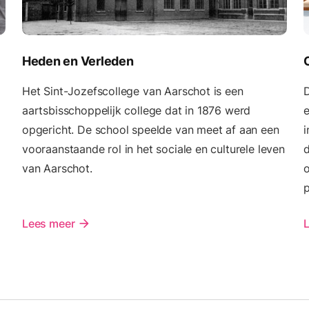
Heden en Verleden
Het Sint-Jozefscollege van Aarschot is een
D
aartsbisschoppelijk college dat in 1876 werd
e
opgericht. De school speelde van meet af aan een
i
vooraanstaande rol in het sociale en culturele leven
d
van Aarschot.
o
p
Lees meer
arrow_forward