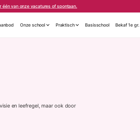
oor één van onze vacatures of spontaan.
aanbod
Onze school
Praktisch
Basisschool
Bekaf 1e gr.
isie en leefregel, maar ook door