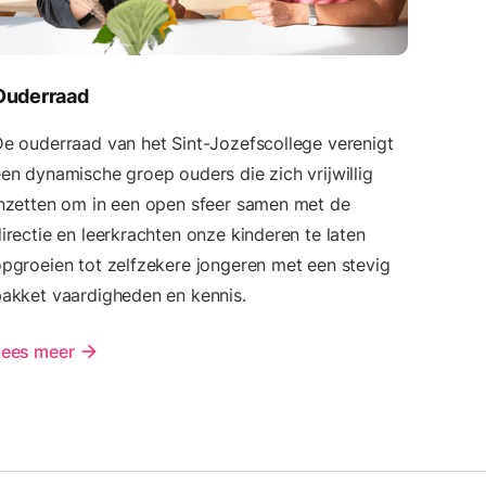
Ouderraad
e ouderraad van het Sint-Jozefscollege verenigt
en dynamische groep ouders die zich vrijwillig
nzetten om in een open sfeer samen met de
irectie en leerkrachten onze kinderen te laten
pgroeien tot zelfzekere jongeren met een stevig
akket vaardigheden en kennis.
Lees meer
arrow_forward