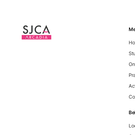
M
H
St
On
Pr
Ac
Co
Be
Lo