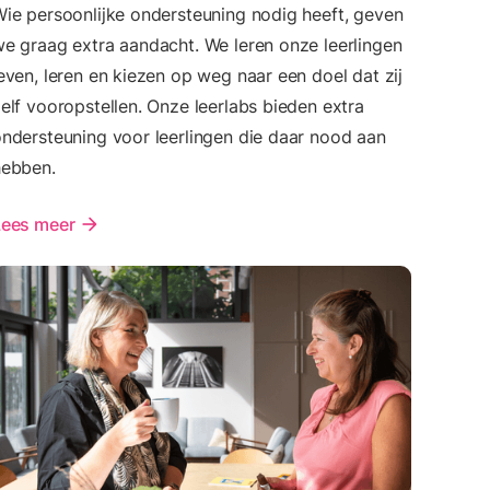
ie persoonlijke ondersteuning nodig heeft, geven
e graag extra aandacht. We leren onze leerlingen
even, leren en kiezen op weg naar een doel dat zij
elf vooropstellen. Onze leerlabs bieden extra
ndersteuning voor leerlingen die daar nood aan
hebben.
Lees meer
arrow_forward