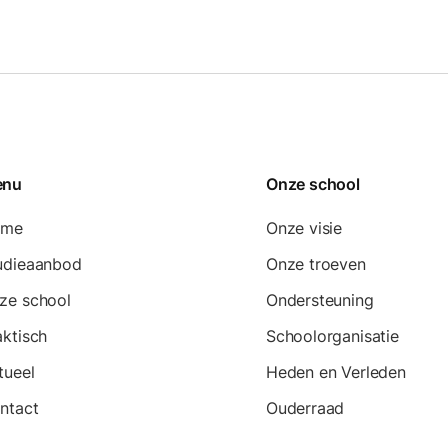
enu
Onze school
ome
Onze visie
udieaanbod
Onze troeven
ze school
Ondersteuning
aktisch
Schoolorganisatie
tueel
Heden en Verleden
ntact
Ouderraad