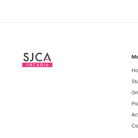
M
H
St
On
Pr
Ac
Co