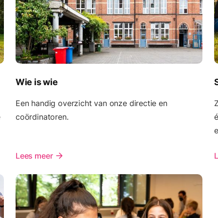
Wie is wie
Een handig overzicht van onze directie en
Z
e
coördinatoren.
é
e
Lees meer
arrow_forward