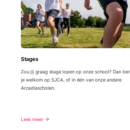
Stages
Zou jij graag stage lopen op onze school? Dan be
je welkom op SJCA, of in één van onze andere
Arcadiascholen.
Lees meer
arrow_forward