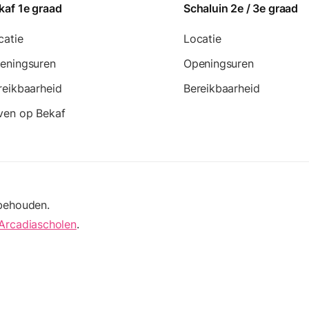
kaf 1e graad
Schaluin 2e / 3e graad
catie
Locatie
eningsuren
Openingsuren
reikbaarheid
Bereikbaarheid
ven op Bekaf
rbehouden.
Arcadiascholen
.