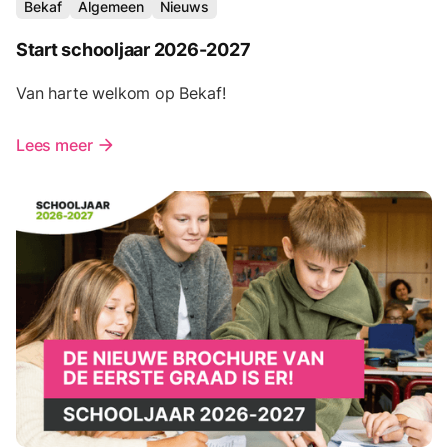
Bekaf
Algemeen
Nieuws
Start schooljaar 2026-2027
Van harte welkom op Bekaf!
Lees meer
arrow_forward